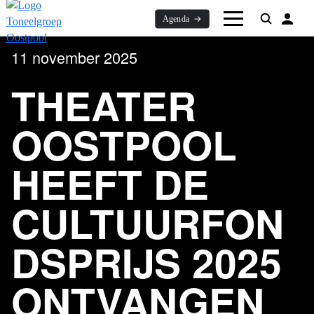
Agenda
11 november 2025
Spring naar hoofdinhoud
Spring naar footer
Spring naar toegankelijkheidsinstellingen
THEATER
OOSTPOOL
HEEFT DE
CULTUURFON
DSPRIJS 2025
ONTVANGEN